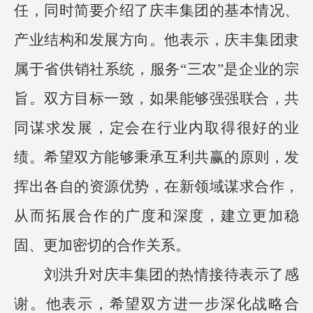
任，同时简要介绍了庆丰集团的基本情况、
产业结构和发展方向。他表示，庆丰集团隶
属于省供销社系统，服务
“三农”是企业的宗
旨。双方目标一致，如果能够强强联合，共
同谋求发展，定会在行业内取得很好的业
绩。希望双方能够秉承互利共赢的原则，发
挥出各自的资源优势，在新领域谋求合作，
从而拓展合作的广度和深度，建立更加稳
固、更加密切的合作关系。
刘洪升对庆丰集团的热情接待表示了感
谢。他表示，希望双方进一步深化战略合