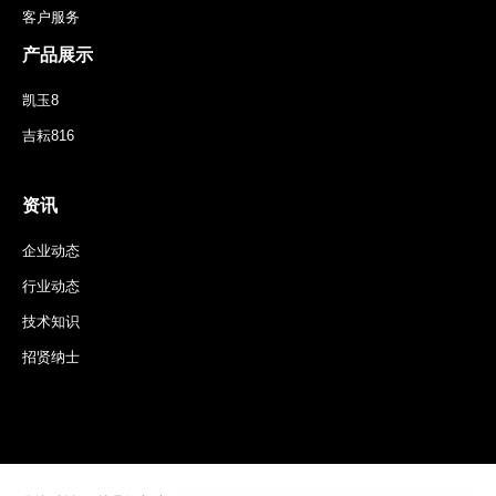
客户服务
产品展示
凯玉8
吉耘816
资讯
企业动态
行业动态
技术知识
招贤纳士