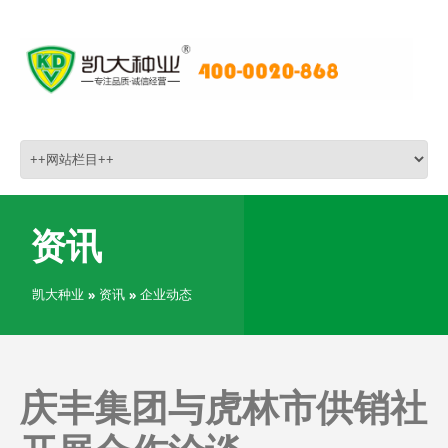
资讯
凯大种业
»
资讯
»
企业动态
庆丰集团与虎林市供销社