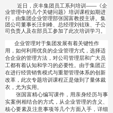
近日，庆丰集团员工系列培训
——《企
业管理中的几个关键问题》培训课程如期进
行，由集团企业管理部张国富教授主讲。集
团公司董事长汪剑峰、总经理刘铉珠、子公
司负责人及在部员工参加了此次培训学习。
企业管理对于集团发展有着关键性作
用，如何利用优良的企业管理方式，选择适
合企业的管理方法，对公司管理层和广大员
工都有着认知和学习的必要性。由于集团正
在进行经营销售模式与重塑管理体系的创新
改革，此次专题培训课程正是做到了量体裁
衣，尤为实用。
张国富精心编写课件，用亲身经历与事
实案例相结合的方式，从企业管理的含义、
核心要素及注意事项等几个方面入手，详细