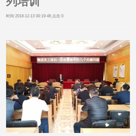
列培训
时间:2018-12-13 00:19:48,点击:
0