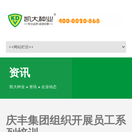
资讯
凯大种业
»
资讯
»
企业动态
庆丰集团组织开展员工系