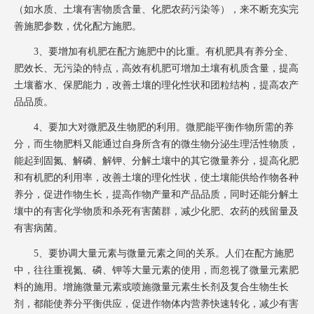
（如水质、土壤有害物质含量、化肥农药污染等），来不断充实完
善施肥参数，优化配方施肥。
3、要增加有机肥在配方施肥中的比重。有机肥具有养分全、
肥效长、无污染的特点，高效有机肥可增加土壤有机质含量，提高
土壤蓄水、保肥能力，改善土壤的理化性状和团粒结构，提高农产
品品质。
4、要加大对微肥及生物肥的利用。微肥能平衡作物所需的养
分，而生物肥料又能通过自身所含有的微生物分泌生理活性物质，
能起到固氮、解磷、解钾、分解土壤中的其它微量养分，提高化肥
和有机肥的利用率，改善土壤的理化性状，使土壤能供给作物各种
养分，促进作物生长，提高作物产量和产品品质，同时还能分解土
壤中的有害化学物质和杀死有害菌群，减少化肥、农药的残留量及
有害病菌。
5、要协调大量元素与微量元素之间的关系。人们在配方施肥
中，往往重视氮、磷、钾等大量元素的使用，而忽视了微量元素肥
料的施用。增施微量元素或喷施微量元素生长剂及复合生物生长
剂，都能使养分平衡供应，促进作物体内营养快速转化，减少有害