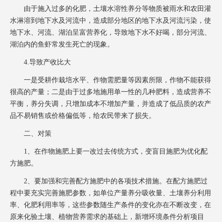
由于施入过多的化肥，土壤水溶性养分等物质被雨水和农田灌
水淋溶到地下水及河流中，造成部分地区的地下水及河流污染，使
地下水、河流、湖泊呈富营养化，导致地下水不好喝，部分河流、
湖泊内的鱼虾常发生死亡的现象。
4.导致产收比大
一是受耕作栽培水平、作物需肥量等因素所限，作物不能获得
很高的产量；二是由于过多地施用单一性的几种肥料，造成营养不
平衡，养分失调，只增加成本不增加产量，并造成了低品质的农产
品不易销售或价格偏低等，给农民带来了损失。
二、对策
1、在作物施肥上要一改过去传统方式，变盲目施肥为优化配
方施肥。
2、要加强和完善配方施肥中的各项技术措施。在配方施肥过
程中要充实完善施肥参数，如单位产量养分吸收量、土壤养分利用
率、化肥利用率等，这些参数随生产条件的变化亦在不断改变，在
原来化验土壤、植物营养需求的基础上，新增环境条件分析项目